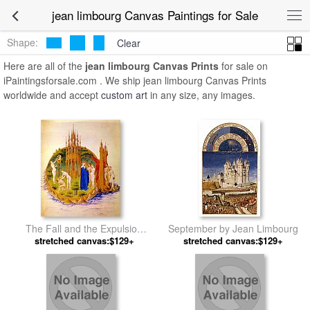
jean limbourg Canvas Paintings for Sale
Shape:
Clear
Here are all of the
jean limbourg Canvas Prints
for sale on
iPaintingsforsale.com . We ship jean limbourg Canvas Prints
worldwide and accept
custom art
in any size, any images.
The Fall and the Expulsion
September by Jean Limbourg
stretched canvas:$129+
from Paradise by Jean
stretched canvas:$129+
Limbourg