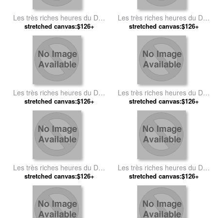
Les très riches heures du Duc
Les très riches heures du Duc
de Berry Fevrier (February) by
stretched canvas:$126+
de Berry Mars (March) by
stretched canvas:$126+
Jean Limbourg
Jean Limbourg
Les très riches heures du Duc
Les très riches heures du Duc
de Berry Aout (August) by
stretched canvas:$126+
stretched canvas:$126+
de Berry Décembre
Jean Limbourg
(December) by Jean Limbourg
Les très riches heures du Duc
Les très riches heures du Duc
de Berry by Jean Limbourg
stretched canvas:$126+
de Berry Janvier (January) by
stretched canvas:$126+
Jean Limbourg